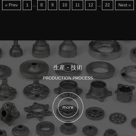
« Prev
1
...
8
9
10
11
12
...
22
Next »
生産・技術
PRODUCTION PROCESS